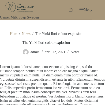
Hoppa
till
Meny
innehåll
Varukorg
Camel Milk Soap Sweden
Hem
/
News
/
The Yinki Ilori colour explosion
The Yinki Ilori colour explosion
admin
april 12, 2021
News
Lorem ipsum dolor sit amet, consectetur adipiscing elit, sed do
eiusmod tempor incididunt ut labore et dolore magna aliqua. Amet
mattis vulputate enim nulla. Ut diam quam nulla porttitor massa id.
Vulputate dignissim suspendisse in est ante in nibh. Elementum tempus
egestas sed sed risus pretium quam. Risus feugiat in ante metus dictum
at. Felis imperdiet proin fermentum leo vel orci. Fermentum odio eu
feugiat pretium nibh ipsum consequat nisl vel. Vivamus arcu felis
bibendum ut tristique et egestas. Vestibulum morbi blandit cursus risus.
Enim ut tellus elementum sagittis vitae et leo duis. Metus dictum at
tempor commodo ullamcorper a lacus vestibulum sed. Posuere