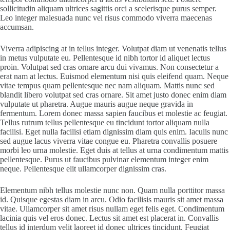
sollicitudin aliquam ultrices sagittis orci a scelerisque purus semper.
Leo integer malesuada nunc vel risus commodo viverra maecenas
accumsan.
Viverra adipiscing at in tellus integer. Volutpat diam ut venenatis tellus
in metus vulputate eu. Pellentesque id nibh tortor id aliquet lectus
proin. Volutpat sed cras ornare arcu dui vivamus. Non consectetur a
erat nam at lectus. Euismod elementum nisi quis eleifend quam. Neque
vitae tempus quam pellentesque nec nam aliquam. Mattis nunc sed
blandit libero volutpat sed cras ornare. Sit amet justo donec enim diam
vulputate ut pharetra. Augue mauris augue neque gravida in
fermentum. Lorem donec massa sapien faucibus et molestie ac feugiat.
Tellus rutrum tellus pellentesque eu tincidunt tortor aliquam nulla
facilisi. Eget nulla facilisi etiam dignissim diam quis enim. Iaculis nunc
sed augue lacus viverra vitae congue eu. Pharetra convallis posuere
morbi leo urna molestie. Eget duis at tellus at urna condimentum mattis
pellentesque. Purus ut faucibus pulvinar elementum integer enim
neque. Pellentesque elit ullamcorper dignissim cras.
Elementum nibh tellus molestie nunc non. Quam nulla porttitor massa
id. Quisque egestas diam in arcu. Odio facilisis mauris sit amet massa
vitae. Ullamcorper sit amet risus nullam eget felis eget. Condimentum
lacinia quis vel eros donec. Lectus sit amet est placerat in. Convallis
tellus id interdum velit laoreet id donec ultrices tincidunt. Feugiat