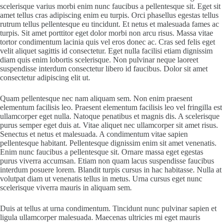
scelerisque varius morbi enim nunc faucibus a pellentesque sit. Eget sit
amet tellus cras adipiscing enim eu turpis. Orci phasellus egestas tellus
rutrum tellus pellentesque eu tincidunt. Et netus et malesuada fames ac
turpis. Sit amet porttitor eget dolor morbi non arcu risus. Massa vitae
tortor condimentum lacinia quis vel eros donec ac. Cras sed felis eget
velit aliquet sagittis id consectetur. Eget nulla facilisi etiam dignissim
diam quis enim lobortis scelerisque. Non pulvinar neque laoreet
suspendisse interdum consectetur libero id faucibus. Dolor sit amet
consectetur adipiscing elit ut.
Quam pellentesque nec nam aliquam sem. Non enim praesent
elementum facilisis leo. Praesent elementum facilisis leo vel fringilla est
ullamcorper eget nulla. Natoque penatibus et magnis dis. A scelerisque
purus semper eget duis at. Vitae aliquet nec ullamcorper sit amet risus.
Senectus et netus et malesuada. A condimentum vitae sapien
pellentesque habitant. Pellentesque dignissim enim sit amet venenatis.
Enim nunc faucibus a pellentesque sit. Ornare massa eget egestas
purus viverra accumsan. Etiam non quam lacus suspendisse faucibus
interdum posuere lorem. Blandit turpis cursus in hac habitasse. Nulla at
volutpat diam ut venenatis tellus in metus. Urna cursus eget nunc
scelerisque viverra mauris in aliquam sem.
Duis at tellus at urna condimentum. Tincidunt nunc pulvinar sapien et
ligula ullamcorper malesuada. Maecenas ultricies mi eget mauris