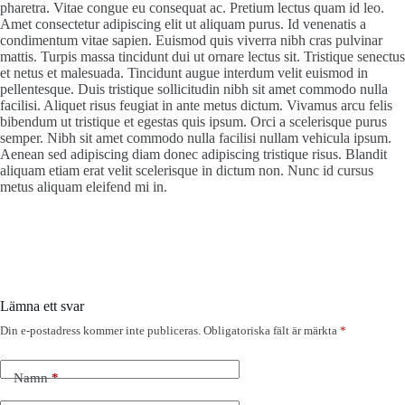
pharetra. Vitae congue eu consequat ac. Pretium lectus quam id leo.
Amet consectetur adipiscing elit ut aliquam purus. Id venenatis a
condimentum vitae sapien. Euismod quis viverra nibh cras pulvinar
mattis. Turpis massa tincidunt dui ut ornare lectus sit. Tristique senectus
et netus et malesuada. Tincidunt augue interdum velit euismod in
pellentesque. Duis tristique sollicitudin nibh sit amet commodo nulla
facilisi. Aliquet risus feugiat in ante metus dictum. Vivamus arcu felis
bibendum ut tristique et egestas quis ipsum. Orci a scelerisque purus
semper. Nibh sit amet commodo nulla facilisi nullam vehicula ipsum.
Aenean sed adipiscing diam donec adipiscing tristique risus. Blandit
aliquam etiam erat velit scelerisque in dictum non. Nunc id cursus
metus aliquam eleifend mi in.
Lämna ett svar
Din e-postadress kommer inte publiceras.
Obligatoriska fält är märkta
*
Namn
*